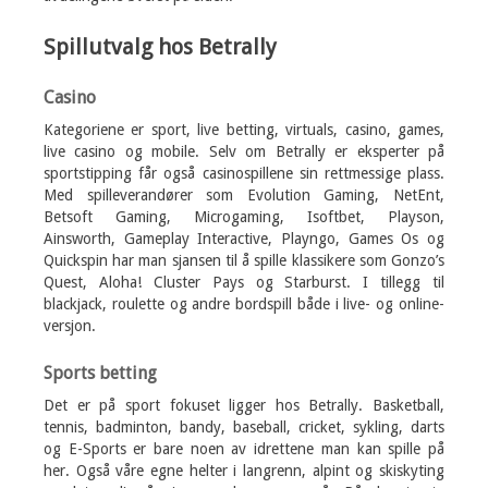
Spillutvalg hos Betrally
Casino
Kategoriene er sport, live betting, virtuals, casino, games,
live casino og mobile. Selv om Betrally er eksperter på
sportstipping får også casinospillene sin rettmessige plass.
Med spilleverandører som Evolution Gaming, NetEnt,
Betsoft Gaming, Microgaming, Isoftbet, Playson,
Ainsworth, Gameplay Interactive, Playngo, Games Os og
Quickspin har man sjansen til å spille klassikere som Gonzo’s
Quest, Aloha! Cluster Pays og Starburst. I tillegg til
blackjack, roulette og andre bordspill både i live- og online-
versjon.
Sports betting
Det er på sport fokuset ligger hos Betrally. Basketball,
tennis, badminton, bandy, baseball, cricket, sykling, darts
og E-Sports er bare noen av idrettene man kan spille på
her. Også våre egne helter i langrenn, alpint og skiskyting