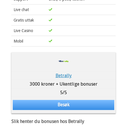
Live chat
Gratis uttak
Live Casino
Mobil
Betrally
3000 kroner + Ukentlige bonuser
5/5
Besøk
Slik henter du bonusen hos Betrally