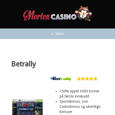
MENY
Betrally
150% opptil 3000 kroner
på første innskudd
Sportsbonus, Live
Casinobonus og ukentlige
bonuser