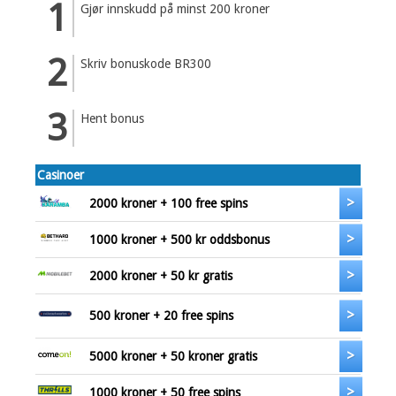
Gjør innskudd på minst 200 kroner
Skriv bonuskode BR300
Hent bonus
Casinoer
>
2000 kroner + 100 free spins
>
1000 kroner + 500 kr oddsbonus
>
2000 kroner + 50 kr gratis
>
500 kroner + 20 free spins
>
5000 kroner + 50 kroner gratis
>
1000 kroner + 50 free spins