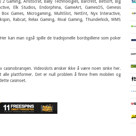
2 Gaming, Aristocrat, Bally Technologies, Barcrest, Betsoft, Big
ctive, Elk Studios, Endorphina, GameArt, GamesOS, Genesis
 Box Games, Microgaming, MultiSlot, NetEnt, Nyx Interactive,
ickspin, Rabcat, Relax Gaming, Rival Gaming, Thunderkick, WMS
. Her kan man også spille de tradisjonelle bordspillene som poker
av casinobransjen. Videoslots ønsker ikke å være noen sinke her.
t alle plattformer. Det er null problem å finne frem mobilen og
ette casinoet.