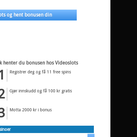
ots og hent bonusen din
ik henter du bonusen hos Videoslots
Registrer deg og få 11 free spins
Gjør innskudd og få 100 kr gratis
Motta 2000 kr i bonus
sinoer