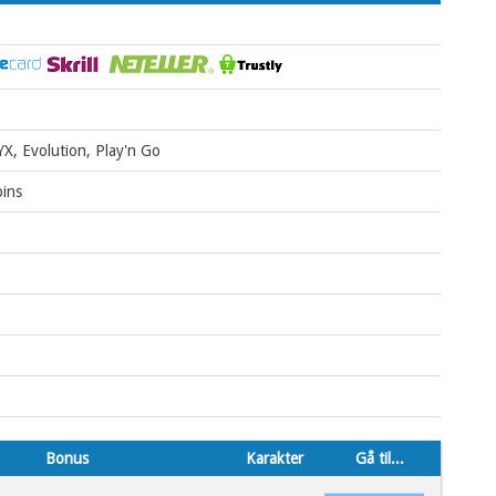
X, Evolution, Play'n Go
pins
Bonus
Karakter
Gå til...