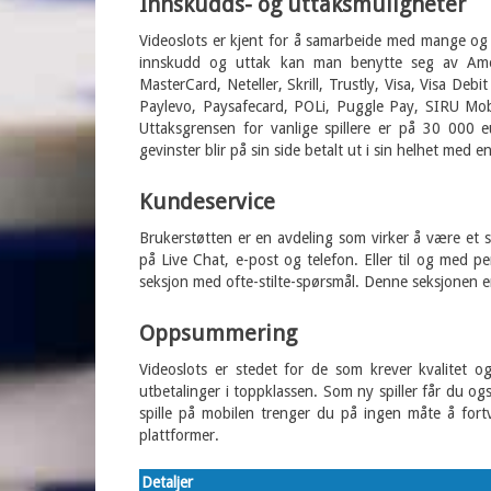
Innskudds- og uttaksmuligheter
Videoslots er kjent for å samarbeide med mange og
innskudd og uttak kan man benytte seg av Amer
MasterCard, Neteller, Skrill, Trustly, Visa, Visa Deb
Paylevo, Paysafecard, POLi, Puggle Pay, SIRU Mobi
Uttaksgrensen for vanlige spillere er på 30 000 e
gevinster blir på sin side betalt ut i sin helhet med e
Kundeservice
Brukerstøtten er en avdeling som virker å være et
på Live Chat, e-post og telefon. Eller til og med
seksjon med ofte-stilte-spørsmål. Denne seksjonen er 
Oppsummering
Videoslots er stedet for de som krever kvalitet o
utbetalinger i toppklassen. Som ny spiller får du ogs
spille på mobilen trenger du på ingen måte å fortv
plattformer.
Detaljer