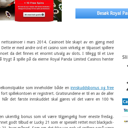
Besøk Royal Pa
 nettcasinoer i mars 2014. Casinoet ble skapt av en gjeng med
 Dette er med andre ord et casino som virkelig er tilpasset spillere
oet da det finnes et enormt utvalg av slots. I tillegg til et Live
Sl
å trygt å spille på da eierne Royal Panda Limited Casinos henter
 velkomstpakke som inneholder både en
innskuddsbonus og free
å fort spillekontoen er registrert. Gratisrundene er til en av de aller
. Når det første innskuddet skal gjøres vil det være en 100 %
Ca
en ukentlig bonus som vil være tilgjengelig hver eneste fredag.
net godt tilbud er Lucky 21 som er spesielt rettet mot blackjack-