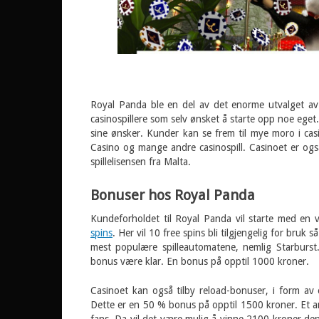
Royal Panda ble en del av det enorme utvalget av
casinospillere som selv ønsket å starte opp noe eget.
sine ønsker. Kunder kan se frem til mye moro i casin
Casino og mange andre casinospill. Casinoet er ogs
spillelisensen fra Malta.
Bonuser hos Royal Panda
Kundeforholdet til Royal Panda vil starte med en
spins
. Her vil 10 free spins bli tilgjengelig for bruk s
mest populære spilleautomatene, nemlig Starburst
bonus være klar. En bonus på opptil 1000 kroner.
Casinoet kan også tilby reload-bonuser, i form av 
Dette er en 50 % bonus på opptil 1500 kroner. Et an