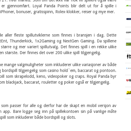
n 21. hver måned. Som om det ikke var nok vil spillere også være
 er gjennomført. Loyal Panda Points blir delt ut for å spille i
 iPhoner, bonuser, gratisspinn, Rolex-klokker, reiser og mye mer.
ller fleste spillutviklerne som finnes i bransjen i dag. Dette
NetEnt, Thunderkick, 1x2Gaming og NextGen Gaming. Da spillene
ørre og mer variert spillutvalg. Det finnes spill i en rekke ulike
n største. Der finnes det over 200 ulike spill tilgjengelig.
inne mange valgmuligheter som inkluderer ulike variasjoner av både
g bordspill tilgjengelig som casino hold`em, baccarat og pontoon.
spill som skrapelodd, keno, videopoker og craps. Royal Panda byr
om blackjack, baccarat, rouletter og poker også er tilgjengelig.
 som passer for alle og derfor har de skapt en mobil versjon av
oen app. Bare logge seg inn på spillekontoen sin på vanlige måte
pill som inkluderer både bordspill og slots.