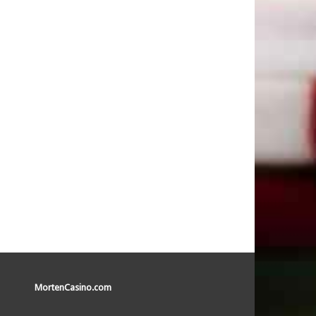
MortenCasino.com