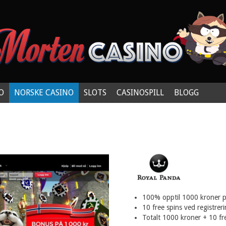
O
NORSKE CASINO
SLOTS
CASINOSPILL
BLOGG
100% opptil 1000 kroner p
10 free spins ved registrer
Totalt 1000 kroner + 10 fre