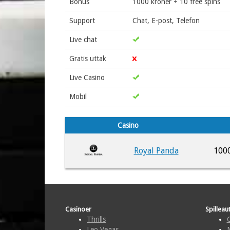
Bonus
1000 kroner + 10 free spins
Support
Chat, E-post, Telefon
Live chat
Gratis uttak
Live Casino
Mobil
Casino
Royal Panda
1000
Casinoer
Spillea
Thrills
Leo Vegas