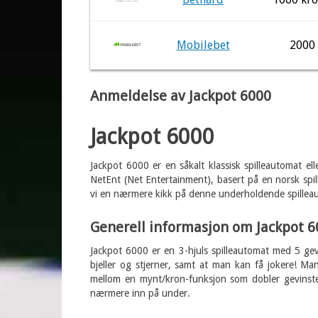
Mobilebet
2000 
Anmeldelse av Jackpot 6000
Jackpot 6000
Jackpot 6000 er en såkalt klassisk spilleautomat e
NetEnt (Net Entertainment), basert på en norsk sp
vi en nærmere kikk på denne underholdende spillea
Generell informasjon om Jackpot 6
Jackpot 6000 er en 3-hjuls spilleautomat med 5 gev
bjeller og stjerner, samt at man kan få jokere! Ma
mellom en mynt/kron-funksjon som dobler gevinste
nærmere inn på under.