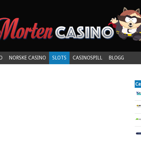
O
NORSKE CASINO
SLOTS
CASINOSPILL
BLOGG
Ca