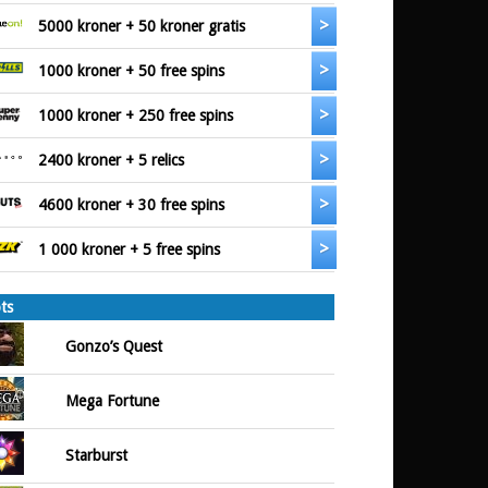
>
5000 kroner + 50 kroner gratis
>
1000 kroner + 50 free spins
>
1000 kroner + 250 free spins
>
2400 kroner + 5 relics
>
4600 kroner + 30 free spins
>
1 000 kroner + 5 free spins
ots
Gonzo’s Quest
Mega Fortune
Starburst