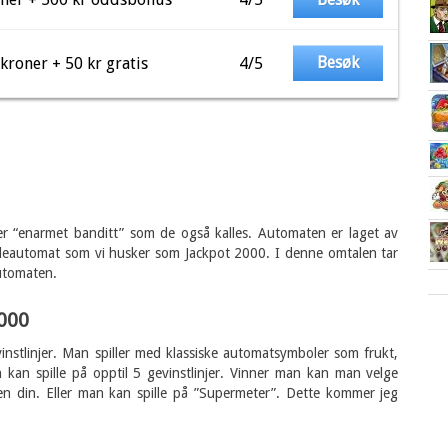
Besøk
kroner + 50 kr gratis
4/5
ller “enarmet banditt” som de også kalles. Automaten er laget av
illeautomat som vi husker som Jackpot 2000. I denne omtalen tar
utomaten.
000
instlinjer. Man spiller med klassiske automatsymboler som frukt,
n kan spille på opptil 5 gevinstlinjer. Vinner man kan man velge
n din. Eller man kan spille på ”Supermeter”. Dette kommer jeg