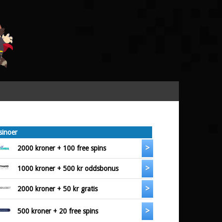
sinoer
>
2000 kroner + 100 free spins
>
1000 kroner + 500 kr oddsbonus
>
2000 kroner + 50 kr gratis
>
500 kroner + 20 free spins