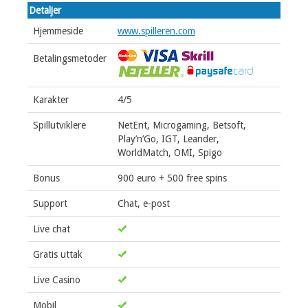
Detaljer
Hjemmeside
www.spilleren.com
Betalingsmetoder
Karakter
4/5
Spillutviklere
NetEnt, Microgaming, Betsoft,
Play’n’Go, IGT, Leander,
WorldMatch, OMI, Spigo
Bonus
900 euro + 500 free spins
Support
Chat, e-post
Live chat
Gratis uttak
Live Casino
Mobil