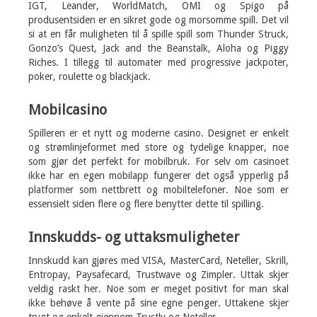
IGT, Leander, WorldMatch, OMI og Spigo på
produsentsiden er en sikret gode og morsomme spill. Det vil
si at en får muligheten til å spille spill som Thunder Struck,
Gonzo’s Quest, Jack and the Beanstalk, Aloha og Piggy
Riches. I tillegg til automater med progressive jackpoter,
poker, roulette og blackjack.
Mobilcasino
Spilleren er et nytt og moderne casino. Designet er enkelt
og strømlinjeformet med store og tydelige knapper, noe
som gjør det perfekt for mobilbruk. For selv om casinoet
ikke har en egen mobilapp fungerer det også ypperlig på
platformer som nettbrett og mobiltelefoner. Noe som er
essensielt siden flere og flere benytter dette til spilling.
Innskudds- og uttaksmuligheter
Innskudd kan gjøres med VISA, MasterCard, Neteller, Skrill,
Entropay, Paysafecard, Trustwave og Zimpler. Uttak skjer
veldig raskt her. Noe som er meget positivt for man skal
ikke behøve å vente på sine egne penger. Uttakene skjer