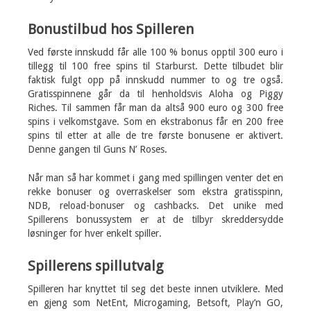
Bonustilbud hos Spilleren
Ved første innskudd får alle 100 % bonus opptil 300 euro i
tillegg til 100 free spins til Starburst. Dette tilbudet blir
faktisk fulgt opp på innskudd nummer to og tre også.
Gratisspinnene går da til henholdsvis Aloha og Piggy
Riches. Til sammen får man da altså 900 euro og 300 free
spins i velkomstgave. Som en ekstrabonus får en 200 free
spins til etter at alle de tre første bonusene er aktivert.
Denne gangen til Guns N’ Roses.
Når man så har kommet i gang med spillingen venter det en
rekke bonuser og overraskelser som ekstra gratisspinn,
NDB, reload-bonuser og cashbacks. Det unike med
Spillerens bonussystem er at de tilbyr skreddersydde
løsninger for hver enkelt spiller.
Spillerens spillutvalg
Spilleren har knyttet til seg det beste innen utviklere. Med
en gjeng som NetEnt, Microgaming, Betsoft, Play’n GO,