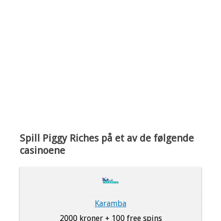
Spill Piggy Riches på et av de følgende
casinoene
Karamba
2000 kroner + 100 free spins