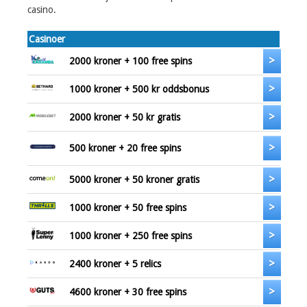
casino.
Casinoer
>
2000 kroner + 100 free spins
>
1000 kroner + 500 kr oddsbonus
>
2000 kroner + 50 kr gratis
>
500 kroner + 20 free spins
>
5000 kroner + 50 kroner gratis
>
1000 kroner + 50 free spins
>
1000 kroner + 250 free spins
>
2400 kroner + 5 relics
>
4600 kroner + 30 free spins