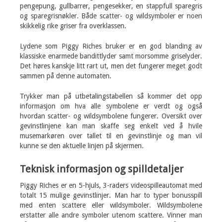
pengepung, gullbarrer, pengesekker, en stappfull sparegris
og sparegrisnøkler. Både scatter- og wildsymboler er noen
skikkelig rike griser fra overklassen.
Lydene som Piggy Riches bruker er en god blanding av
klassiske enarmede bandittlyder samt morsomme griselyder.
Det høres kanskje litt rart ut, men det fungerer meget godt
sammen på denne automaten.
Trykker man på utbetalingstabellen så kommer det opp
informasjon om hva alle symbolene er verdt og også
hvordan scatter- og wildsymbolene fungerer. Oversikt over
gevinstlinjene kan man skaffe seg enkelt ved å hvile
musemarkøren over tallet til en gevinstlinje og man vil
kunne se den aktuelle linjen på skjermen.
Teknisk informasjon og spilldetaljer
Piggy Riches er en 5-hjuls, 3-raders videospilleautomat med
totalt 15 mulige gevinstlinjer. Man har to typer bonusspill
med enten scattere eller wildsymboler. Wildsymbolene
erstatter alle andre symboler utenom scattere. Vinner man