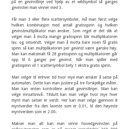
på en gevinstlinje ved hjelp av et wildsymbol så ganges
gevinsten man vinner med 3.
Får man 3 eller flere scattersymboler, må man først velge
hvilken kombinasjon med antall gratisspinn og hvilken
gevinstmultiplikator man ønsker. Som regel er det slik at
velger man å motta mange gratisspinn blir multiplikatoren
lav, og omvendt. Velger man å motta bare noen få gratis
spinn så kan multiplikatoren per gevinst være ganske høy.
Man kan maksimalt få 28 gratisspinn og multiplikatoren går
opp til 6 ganger per gevinst. Når man spiller med
gratisspinn vil 1 scattersymbol bety 1 ekstra gratis spinn.
Man velger til enhver tid hvor mye man ønsker å satse på
automaten. Dette kan man justere på tre forskjellige måter.
Man kan enten kontrollere antall gevinstlinjer. Man kan
velge innsatsnivå. Tilslutt kan man velge hvor mye hver
mynt man satser er verdt. Her kan man velge gjennom 8
myntverdier fra den laveste som er 0.01, til den høyeste
myntverdien som er 2.00.
Makser man alt kan man vinne hovedgevinsten på