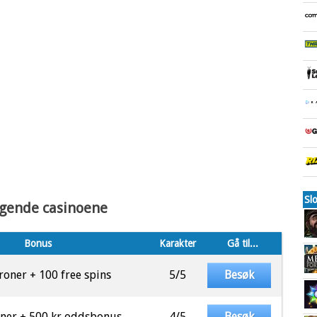
Sl
ølgende casinoene
Bonus
Karakter
Gå til...
roner + 100 free spins
5/5
Besøk
ner + 500 kr oddsbonus
4/5
Besøk