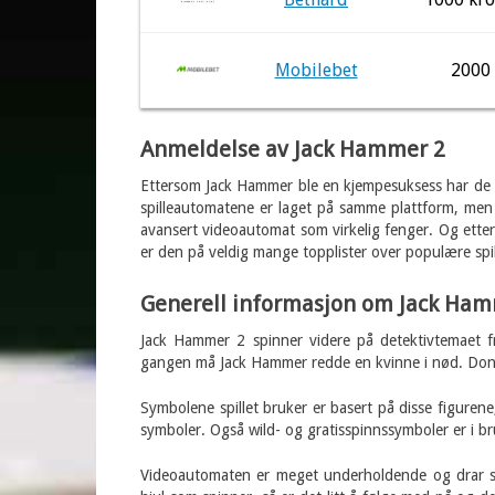
Mobilebet
2000 
Anmeldelse av Jack Hammer 2
Ettersom Jack Hammer ble en kjempesuksess har de l
spilleautomatene er laget på samme plattform, men 
avansert videoautomat som virkelig fenger. Og etter l
er den på veldig mange topplister over populære spi
Generell informasjon om Jack Ham
Jack Hammer 2 spinner videre på detektivtemaet fra
gangen må Jack Hammer redde en kvinne i nød. Don 
Symbolene spillet bruker er basert på disse figurene,
symboler. Også wild- og gratisspinnssymboler er i br
Videoautomaten er meget underholdende og drar spil