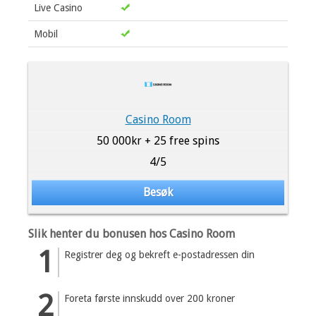
Live Casino
Mobil
Casino Room
50 000kr + 25 free spins
4/5
Besøk
Slik henter du bonusen hos Casino Room
Registrer deg og bekreft e-postadressen din
Foreta første innskudd over 200 kroner