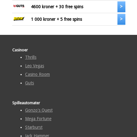
>
4600 kroner + 30 free spins
>
1 000 kroner + 5 free spins
Casinoer
Thrills
Leo Vegas
Casino Room
Guts
Spilleautomater
Gonzo's Quest
Mega Fortune
Starburst
Jack Hammer