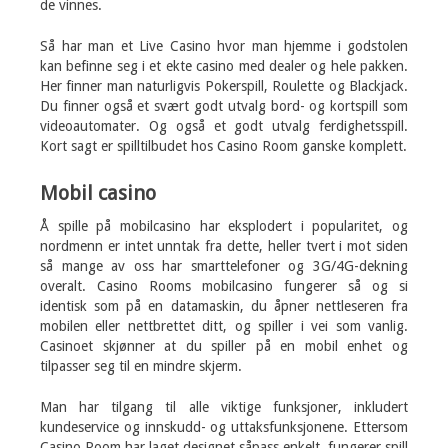
de vinnes.
Så har man et Live Casino hvor man hjemme i godstolen
kan befinne seg i et ekte casino med dealer og hele pakken.
Her finner man naturligvis Pokerspill, Roulette og Blackjack.
Du finner også et svært godt utvalg bord- og kortspill som
videoautomater. Og også et godt utvalg ferdighetsspill.
Kort sagt er spilltilbudet hos Casino Room ganske komplett.
Mobil casino
Å spille på mobilcasino har eksplodert i popularitet, og
nordmenn er intet unntak fra dette, heller tvert i mot siden
så mange av oss har smarttelefoner og 3G/4G-dekning
overalt. Casino Rooms mobilcasino fungerer så og si
identisk som på en datamaskin, du åpner nettleseren fra
mobilen eller nettbrettet ditt, og spiller i vei som vanlig.
Casinoet skjønner at du spiller på en mobil enhet og
tilpasser seg til en mindre skjerm.
Man har tilgang til alle viktige funksjoner, inkludert
kundeservice og innskudd- og uttaksfunksjonene. Ettersom
Casino Room har laget designet såpass enkelt, fungerer spill