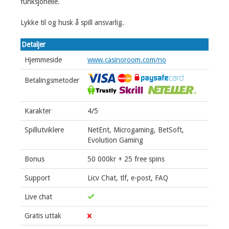
funksjonelle.
Lykke til og husk å spill ansvarlig.
Detaljer
Hjemmeside
www.casinoroom.com/no
Betalingsmetoder
Karakter
4/5
Spillutviklere
NetEnt, Microgaming, BetSoft,
Evolution Gaming
Bonus
50 000kr + 25 free spins
Support
Licv Chat, tlf, e-post, FAQ
Live chat
Gratis uttak